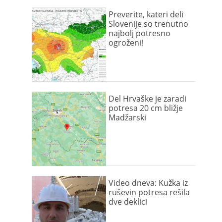
Preverite, kateri deli
Slovenije so trenutno
najbolj potresno
ogroženi!
Del Hrvaške je zaradi
potresa 20 cm bližje
Madžarski
Video dneva: Kužka iz
ruševin potresa rešila
dve deklici