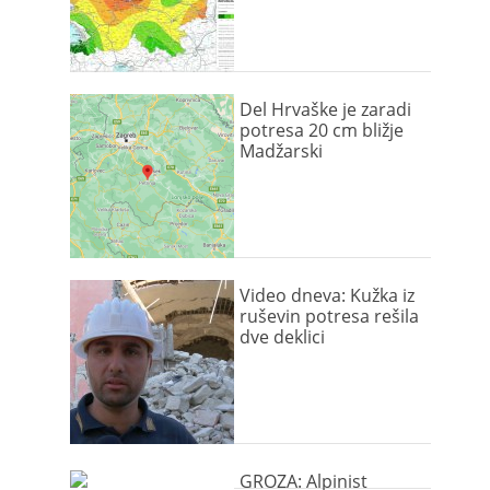
Del Hrvaške je zaradi
potresa 20 cm bližje
Madžarski
Video dneva: Kužka iz
ruševin potresa rešila
dve deklici
GROZA: Alpinist