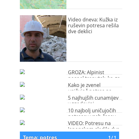
Video dneva: Kužka iz
ruševin potresa rešila
dve deklici
GROZA: Alpinist
posnel trenutek, ko ga
je zasul snežni plaz
Kako je zvenel
(video)
uničujoč potres na
Japonskem?
5 najhujših cunamijev
v zgodovini
10 najbolj uničujočih
potresov vseh časov
VIDEO: Potresu na
Japonskem sledila dva
uničujoča tsunamija
Tema: potres
1 / 1