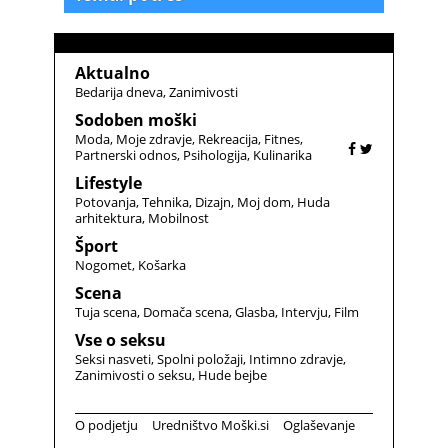
Aktualno
Bedarija dneva
Zanimivosti
Sodoben moški
Moda
Moje zdravje
Rekreacija
Fitnes
Partnerski odnos
Psihologija
Kulinarika
Lifestyle
Potovanja
Tehnika
Dizajn
Moj dom
Huda
arhitektura
Mobilnost
Šport
Nogomet
Košarka
Scena
Tuja scena
Domača scena
Glasba
Intervju
Film
Vse o seksu
Seksi nasveti
Spolni položaji
Intimno zdravje
Zanimivosti o seksu
Hude bejbe
O podjetju
Uredništvo Moški.si
Oglaševanje