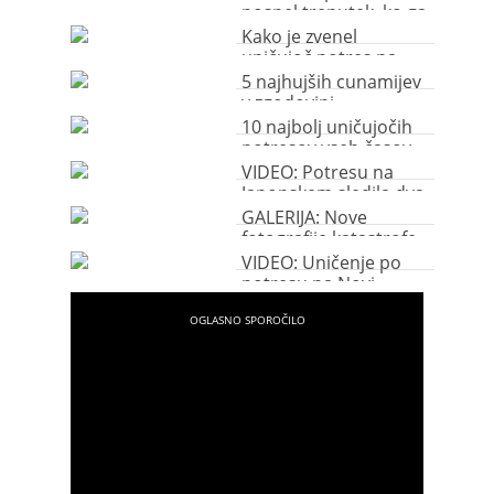
posnel trenutek, ko ga
je zasul snežni plaz
Kako je zvenel
(video)
uničujoč potres na
Japonskem?
5 najhujših cunamijev
v zgodovini
10 najbolj uničujočih
potresov vseh časov
VIDEO: Potresu na
Japonskem sledila dva
uničujoča tsunamija
GALERIJA: Nove
fotografije katastrofe
na Novi Zelandiji
VIDEO: Uničenje po
potresu na Novi
Zelandiji