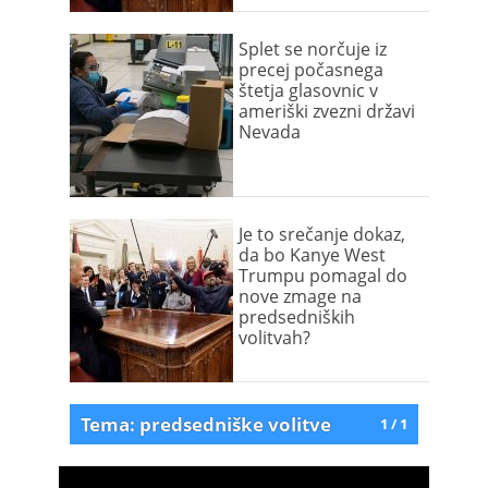
Splet se norčuje iz
precej počasnega
štetja glasovnic v
ameriški zvezni državi
Nevada
Je to srečanje dokaz,
da bo Kanye West
Trumpu pomagal do
nove zmage na
predsedniških
volitvah?
Tema: predsedniške volitve
1 / 1