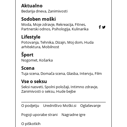
Aktualno
Bedarija dneva
Zanimivosti
Sodoben moški
Moda
Moje zdravje
Rekreacija
Fitnes
Partnerski odnos
Psihologija
Kulinarika
Lifestyle
Potovanja
Tehnika
Dizajn
Moj dom
Huda
arhitektura
Mobilnost
Šport
Nogomet
Košarka
Scena
Tuja scena
Domača scena
Glasba
Intervju
Film
Vse o seksu
Seksi nasveti
Spolni položaji
Intimno zdravje
Zanimivosti o seksu
Hude bejbe
O podjetju
Uredništvo Moški.si
Oglaševanje
Pogoji uporabe strani
Nagradne igre
O piškotkih