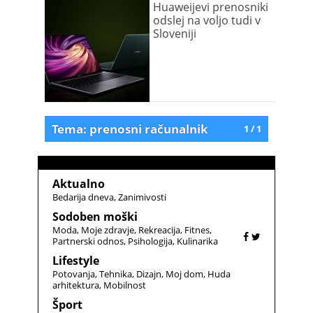
prenosnik v naročju
Huaweijevi prenosniki
odslej na voljo tudi v
Sloveniji
Tema: prenosni računalnik
1 / 1
Aktualno
Bedarija dneva
Zanimivosti
Sodoben moški
Moda
Moje zdravje
Rekreacija
Fitnes
Partnerski odnos
Psihologija
Kulinarika
Lifestyle
Potovanja
Tehnika
Dizajn
Moj dom
Huda
arhitektura
Mobilnost
Šport