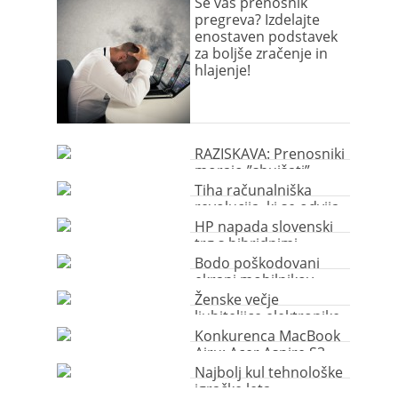
škodljivo?
Se vaš prenosnik
pregreva? Izdelajte
enostaven podstavek
za boljše zračenje in
hlajenje!
RAZISKAVA: Prenosniki
morajo ”shujšati”
Tiha računalniška
revolucija, ki se odvija
ta hip
HP napada slovenski
trg s hibridnimi
računalniki
Bodo poškodovani
ekrani mobilnikov
kmalu preteklost?
Ženske večje
ljubiteljice elektronike
kot moški?!
Konkurenca MacBook
Airu: Acer Aspire S3
Najbolj kul tehnološke
igračke leta