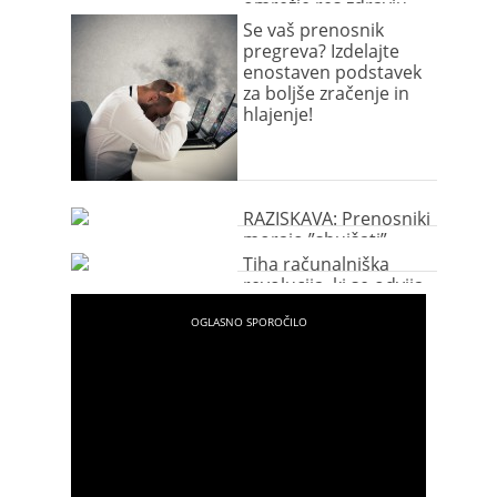
omrežje res zdravju
škodljivo?
Se vaš prenosnik
pregreva? Izdelajte
enostaven podstavek
za boljše zračenje in
hlajenje!
RAZISKAVA: Prenosniki
morajo ”shujšati”
Tiha računalniška
revolucija, ki se odvija
ta hip