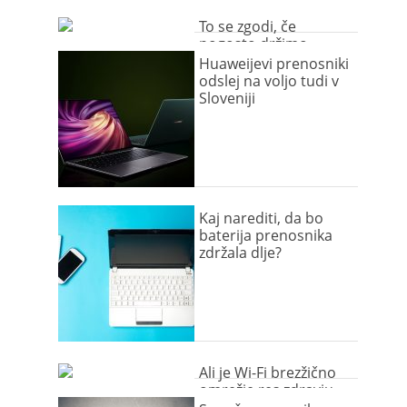
To se zgodi, če
pogosto držimo
prenosnik v naročju
Huaweijevi prenosniki
odslej na voljo tudi v
Sloveniji
Kaj narediti, da bo
baterija prenosnika
zdržala dlje?
Ali je Wi-Fi brezžično
omrežje res zdravju