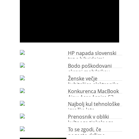
HP napada slovenski
trg s hibridnimi
računalniki
Bodo poškodovani
ekrani mobilnikov
kmalu preteklost?
Ženske večje
ljubiteljice elektronike
kot moški?!
Konkurenca MacBook
Airu: Acer Aspire S3
Najbolj kul tehnološke
igračke leta
Prenosnik v obliki
kultnega tipkalnega
stroja
To se zgodi, če
pogosto držimo