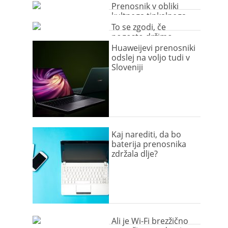
Prenosnik v obliki
kultnega tipkalnega
stroja
To se zgodi, če
pogosto držimo
prenosnik v naročju
Huaweijevi prenosniki
odslej na voljo tudi v
Sloveniji
Kaj narediti, da bo
baterija prenosnika
zdržala dlje?
Ali je Wi-Fi brezžično