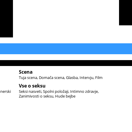
Scena
Tuja scena
Domača scena
Glasba
Intervju
Film
Vse o seksu
tnerski
Seksi nasveti
Spolni položaji
Intimno zdravje
Zanimivosti o seksu
Hude bejbe