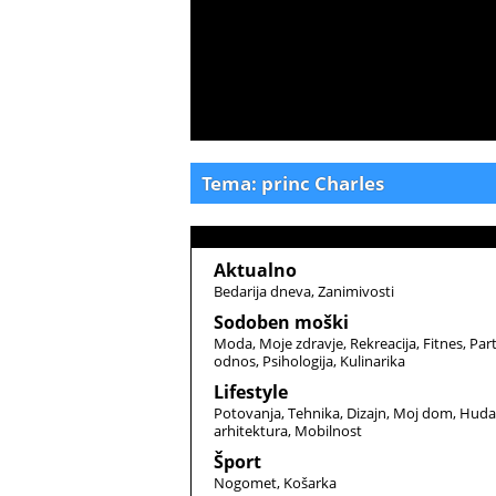
Tema: princ Charles
Aktualno
Bedarija dneva
Zanimivosti
Sodoben moški
Moda
Moje zdravje
Rekreacija
Fitnes
Par
odnos
Psihologija
Kulinarika
Lifestyle
Potovanja
Tehnika
Dizajn
Moj dom
Huda
arhitektura
Mobilnost
Šport
Nogomet
Košarka