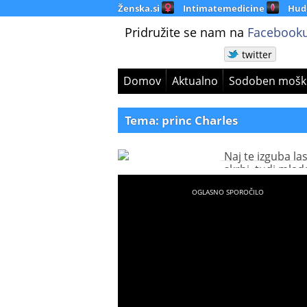
Ženska.si
Intimatemedicine
Hud
Pridružite se nam na
Facebooku
twitter
Domov
Aktualno
Sodoben mošk
Tema: princ Charles
Naj te izguba la
skrbi, tudi mlad
plemiča bosta 
plešasta