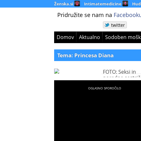
Ženska.si
Intimatemedicine
Hud
Pridružite se nam na
Facebooku
twitter
Domov
Aktualno
Sodoben mošk
Tema: Princesa Diana
FOTO: Seksi in
poredne sestri
princa Williama