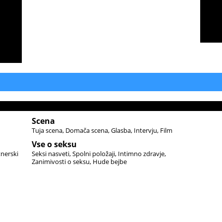
Scena
Tuja scena
Domača scena
Glasba
Intervju
Film
Vse o seksu
tnerski
Seksi nasveti
Spolni položaji
Intimno zdravje
Zanimivosti o seksu
Hude bejbe