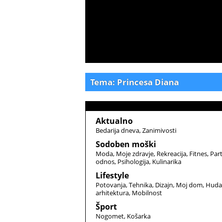
Tema: Princesa Diana
Aktualno
Bedarija dneva
Zanimivosti
Sodoben moški
Moda
Moje zdravje
Rekreacija
Fitnes
Par
odnos
Psihologija
Kulinarika
Lifestyle
Potovanja
Tehnika
Dizajn
Moj dom
Huda
arhitektura
Mobilnost
Šport
Nogomet
Košarka