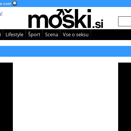
o.com
!
i
Lifestyle
Šport
Scena
Vse o seksu