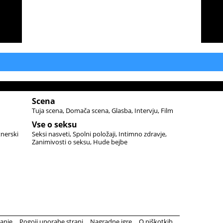
Scena
Tuja scena
Domača scena
Glasba
Intervju
Film
Vse o seksu
tnerski
Seksi nasveti
Spolni položaji
Intimno zdravje
Zanimivosti o seksu
Hude bejbe
anje
Pogoji uporabe strani
Nagradne igre
O piškotkih