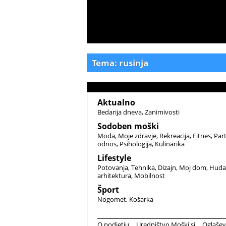
Tema: rusinja
Aktualno
Bedarija dneva
Zanimivosti
Sodoben moški
Moda
Moje zdravje
Rekreacija
Fitnes
Par
odnos
Psihologija
Kulinarika
Lifestyle
Potovanja
Tehnika
Dizajn
Moj dom
Huda
arhitektura
Mobilnost
Šport
Nogomet
Košarka
O podjetju
Uredništvo Moški.si
Oglašev