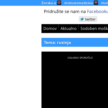
Ženska.si
Intimatemedicine
Hud
Pridružite se nam na
Facebooku
twitter
Domov
Aktualno
Sodoben mošk
Tema: rusinja