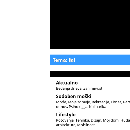
Tema: šal
Aktualno
Bedarija dneva
Zanimivosti
Sodoben moški
Moda
Moje zdravje
Rekreacija
Fitnes
Par
odnos
Psihologija
Kulinarika
Lifestyle
Potovanja
Tehnika
Dizajn
Moj dom
Huda
arhitektura
Mobilnost