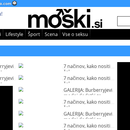
o.com
!
i
Lifestyle
Šport
Scena
Vse o seksu
rryjevi
7 načinov, kako nositi
za
šal
rryjevi
7 načinov, kako nositi
za
šal
GALERIJA: Burberryjevi
modni dodatki za
letošnjo zimo
7 načinov, kako nositi
šal
GALERIJA: Burberryjevi
modni dodatki za
letošnjo zimo
7 načinov, kako nositi