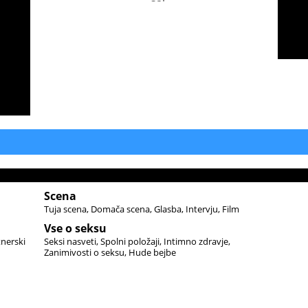
šal
Scena
Tuja scena
Domača scena
Glasba
Intervju
Film
Vse o seksu
tnerski
Seksi nasveti
Spolni položaji
Intimno zdravje
Zanimivosti o seksu
Hude bejbe