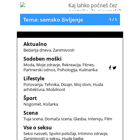
Kaj lahko počneš čez
praznike, če si samski?
Tema: samsko življenje
1 / 1
Aktualno
Bedarija dneva
Zanimivosti
Sodoben moški
Moda
Moje zdravje
Rekreacija
Fitnes
Partnerski odnos
Psihologija
Kulinarika
Lifestyle
Potovanja
Tehnika
Dizajn
Moj dom
Huda
arhitektura
Mobilnost
Šport
Nogomet
Košarka
Scena
Tuja scena
Domača scena
Glasba
Intervju
Film
Vse o seksu
Seksi nasveti
Spolni položaji
Intimno zdravje
Zanimivosti o seksu
Hude bejbe