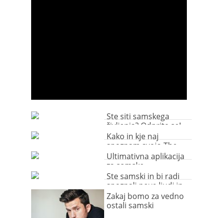
Ste siti samskega
življenja? Odprite se!
Kako in kje naj
spoznam svojo The
One? Korak za
Ultimativna aplikacija
korakom.
za samske
Ste samski in bi radi
spoznali nove ljudi in
nekoga zase?
Zakaj bomo za vedno
ostali samski