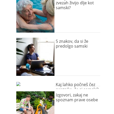
zvezah živijo dlje kot
samski?
5 znakov, da si že
predolgo samski
Kaj lahko počneš čez
praznike, če si samski?
Izgovori, zakaj ne
spoznam prave osebe