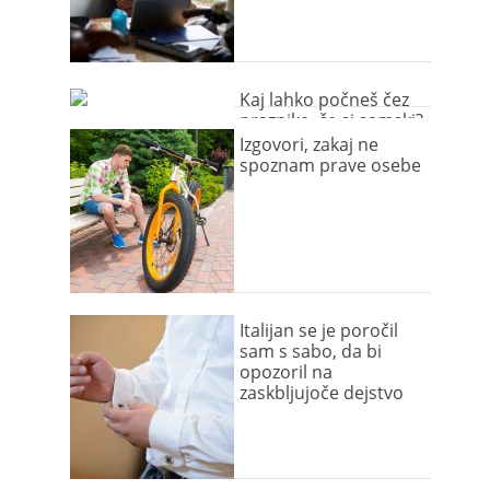
Kaj lahko počneš čez
praznike, če si samski?
Izgovori, zakaj ne
spoznam prave osebe
Italijan se je poročil
sam s sabo, da bi
opozoril na
zaskbljujoče dejstvo