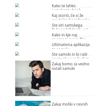
Kako te lahko
samskost ubije?
Kaj storiti, če si že
predolgo brez ženske
Ste siti samskega
življenja? Odprite se!
Kako in kje naj
spoznam svojo The
One? Korak za
Ultimativna aplikacija
korakom.
za samske
Ste samski in bi radi
spoznali nove ljudi in
nekoga zase?
Zakaj bomo za vedno
ostali samski
Zakaj moški v resnih