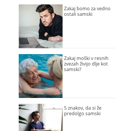
Zakaj bomo za vedno
ostali samski
Zakaj moški v resnih
zvezah živijo dlje kot
samski?
5 znakov, da si že
predolgo samski