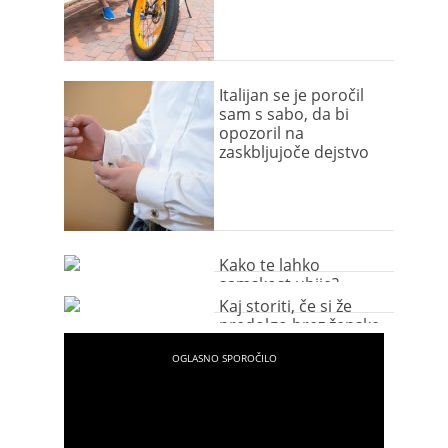
Italijan se je poročil
sam s sabo, da bi
opozoril na
zaskbljujoče dejstvo
Kako te lahko
samskost ubije?
Kaj storiti, če si že
predolgo brez ženske