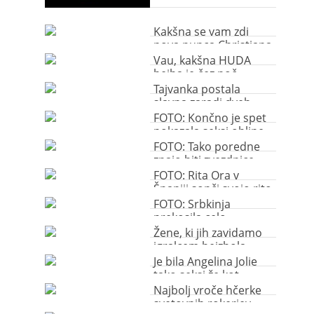
Kakšna se vam zdi
nova punca Christiana
Ronalda?
Vau, kakšna HUDA
bejba je čez noč
postala ta slavna
Tajvanka postala
najstnica!
slavna zaradi dveh
opic, ki jo slačita
FOTO: Končno je spet
pokazala seksi obline
FOTO: Tako poredne
znajo biti zvezdnice …
FOTO: Rita Ora v
Španiji sonči svojo rito
FOTO: Srbkinja
prekosila celo
Angelino
Žene, ki jih zavidamo
igralcem bejzbola
Je bila Angelina Jolie
tako seksi že kot
najstnica?
Najbolj vroče hčerke
svetovnih rokerjev