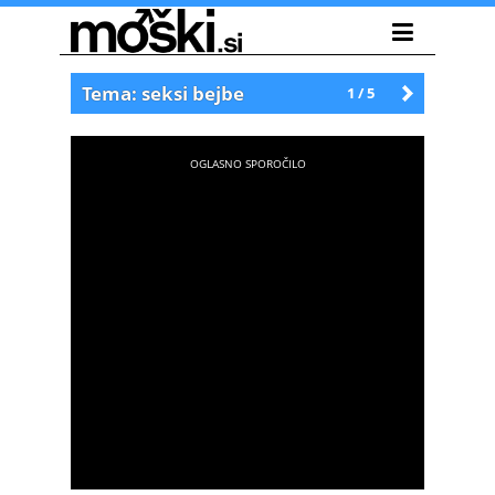
Tema: seksi bejbe
1 / 5
Starejše