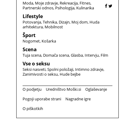
Moda
Moje zdravje
Rekreacija
Fitnes
Partnerski odnos
Psihologija
Kulinarika
Lifestyle
Potovanja
Tehnika
Dizajn
Moj dom
Huda
arhitektura
Mobilnost
Šport
Nogomet
Košarka
Scena
Tuja scena
Domača scena
Glasba
Intervju
Film
Vse o seksu
Seksi nasveti
Spolni položaji
Intimno zdravje
Zanimivosti o seksu
Hude bejbe
O podjetju
Uredništvo Moški.si
Oglaševanje
Pogoji uporabe strani
Nagradne igre
O piškotkih