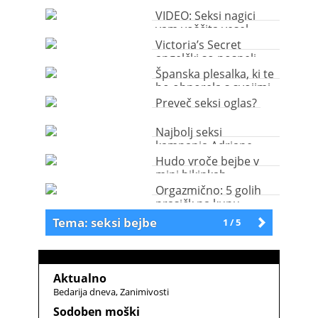
filmskih prostitutk
vseh časov
VIDEO: Seksi nagici
vam voščita vesel
božič
Victoria’s Secret
angelčki so posneli
seksi božično voščilo
Španska plesalka, ki te
bo obnorela s svojimi
joški
Preveč seksi oglas?
Najbolj seksi
kampanja Adriane
Lima do zdaj?
Hudo vroče bejbe v
mini bikinkah
Orgazmično: 5 golih
prasičk na kupu
Tema: seksi bejbe
1 / 5
Starejše
Aktualno
Bedarija dneva
Zanimivosti
Sodoben moški