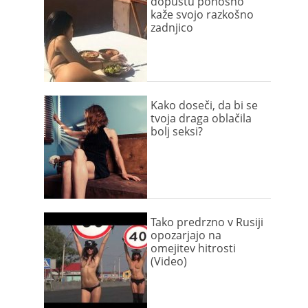
dopustu ponosno
kaže svojo razkošno
zadnjico
Kako doseči, da bi se
tvoja draga oblačila
bolj seksi?
Tako predrzno v Rusiji
opozarjajo na
omejitev hitrosti
(Video)