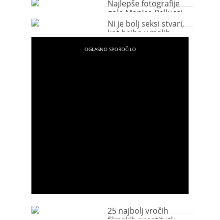
Najlepše fotografije
gole Monice Bellucci
Ni je bolj seksi stvari,
kot bejba v malih,
črnih spodnjih
hlačkah
25 najbolj vročih