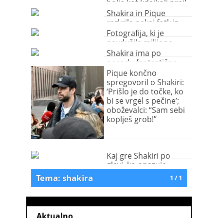
bolje kot kdajkoli prej!
Shakira in Pique
razkrila nekaj fotk iz
družinskega albuma
Fotografija, ki je
navdušila milijone
Shakira ima po
porodu fantastične
joške
Pique končno
spregovoril o Shakiri:
‘Prišlo je do točke, ko
bi se vrgel s pečine’;
oboževalci: “Sam sebi
koplješ grob!”
Kaj gre Shakiri po
glavi, ko opazuje
golega fanta?
Tema: shakira
1 / 1
Aktualno