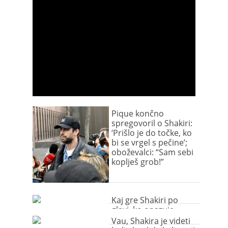
Pique končno
spregovoril o Shakiri:
‘Prišlo je do točke, ko
bi se vrgel s pečine’;
oboževalci: “Sam sebi
koplješ grob!”
Kaj gre Shakiri po
glavi, ko opazuje
golega fanta?
Vau, Shakira je videti