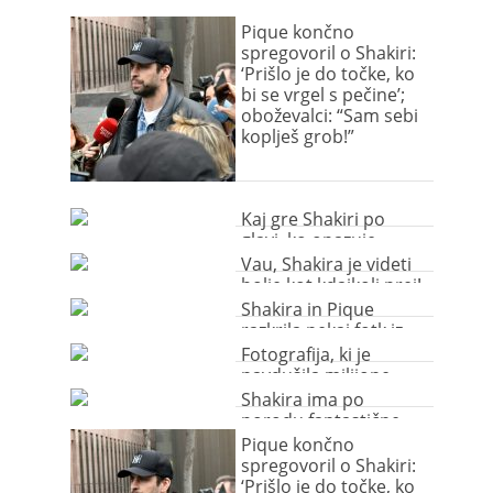
Pique končno
spregovoril o Shakiri:
‘Prišlo je do točke, ko
bi se vrgel s pečine’;
oboževalci: “Sam sebi
koplješ grob!”
Kaj gre Shakiri po
glavi, ko opazuje
golega fanta?
Vau, Shakira je videti
bolje kot kdajkoli prej!
Shakira in Pique
razkrila nekaj fotk iz
družinskega albuma
Fotografija, ki je
navdušila milijone
Shakira ima po
porodu fantastične
joške
Pique končno
spregovoril o Shakiri:
‘Prišlo je do točke, ko