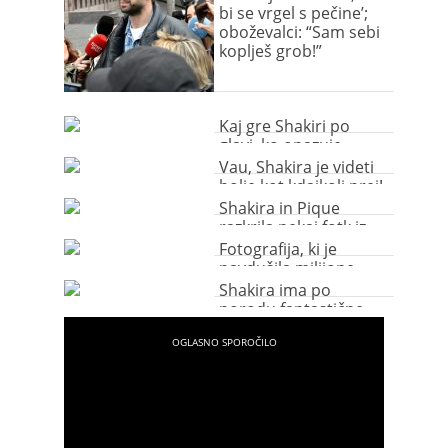
bi se vrgel s pečine’;
oboževalci: “Sam sebi
koplješ grob!”
Kaj gre Shakiri po
glavi, ko opazuje
golega fanta?
Vau, Shakira je videti
bolje kot kdajkoli prej!
Shakira in Pique
razkrila nekaj fotk iz
družinskega albuma
Fotografija, ki je
navdušila milijone
Shakira ima po
porodu fantastične
joške