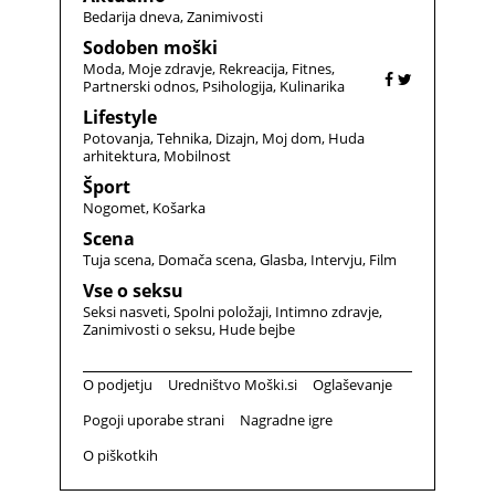
Bedarija dneva
Zanimivosti
Sodoben moški
Moda
Moje zdravje
Rekreacija
Fitnes
Partnerski odnos
Psihologija
Kulinarika
Lifestyle
Potovanja
Tehnika
Dizajn
Moj dom
Huda
arhitektura
Mobilnost
Šport
Nogomet
Košarka
Scena
Tuja scena
Domača scena
Glasba
Intervju
Film
Vse o seksu
Seksi nasveti
Spolni položaji
Intimno zdravje
Zanimivosti o seksu
Hude bejbe
O podjetju
Uredništvo Moški.si
Oglaševanje
Pogoji uporabe strani
Nagradne igre
O piškotkih