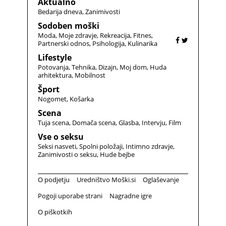
Aktualno
Bedarija dneva
Zanimivosti
Sodoben moški
Moda
Moje zdravje
Rekreacija
Fitnes
Partnerski odnos
Psihologija
Kulinarika
Lifestyle
Potovanja
Tehnika
Dizajn
Moj dom
Huda
arhitektura
Mobilnost
Šport
Nogomet
Košarka
Scena
Tuja scena
Domača scena
Glasba
Intervju
Film
Vse o seksu
Seksi nasveti
Spolni položaji
Intimno zdravje
Zanimivosti o seksu
Hude bejbe
O podjetju
Uredništvo Moški.si
Oglaševanje
Pogoji uporabe strani
Nagradne igre
O piškotkih