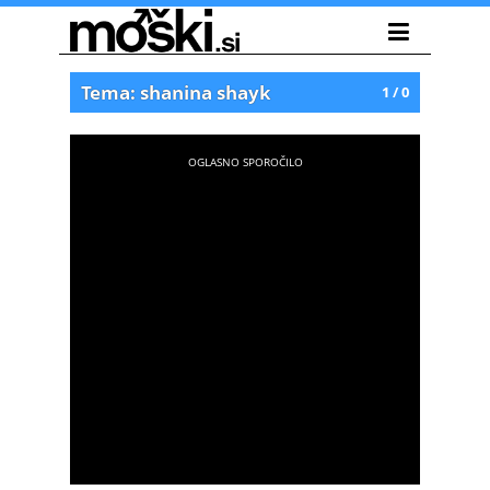
Tema: shanina shayk
1 / 0