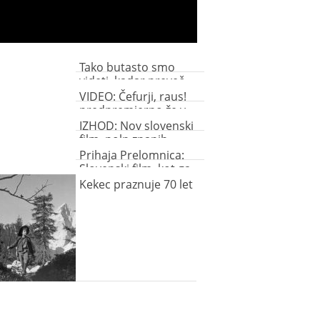
Tako butasto smo
videti, kadar preveč
spijemo (video)
VIDEO: Čefurji, raus!
predpremierno že v
Koloseju
IZHOD: Nov slovenski
film, poln znanih
obrazov
Prihaja Prelomnica:
Slovenski film, kot ga
še ni bilo!
Kekec praznuje 70 let