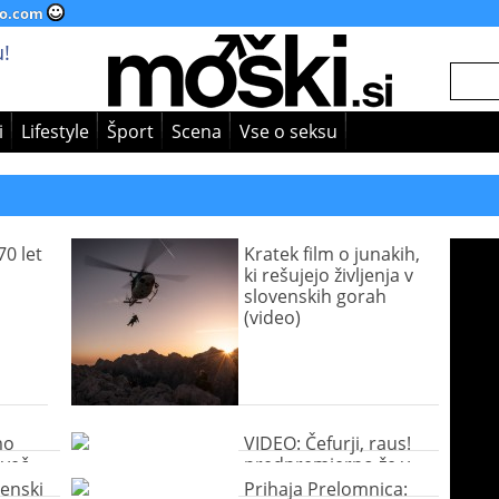
o.com
!
i
Lifestyle
Šport
Scena
Vse o seksu
70 let
Kratek film o junakih,
ki rešujejo življenja v
slovenskih gorah
(video)
mo
VIDEO: Čefurji, raus!
eveč
predpremierno že v
Koloseju
enski
Prihaja Prelomnica: