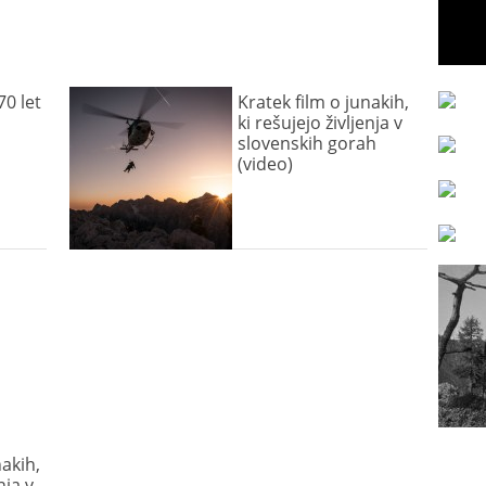
70 let
Kratek film o junakih,
ki rešujejo življenja v
slovenskih gorah
(video)
nakih,
nja v