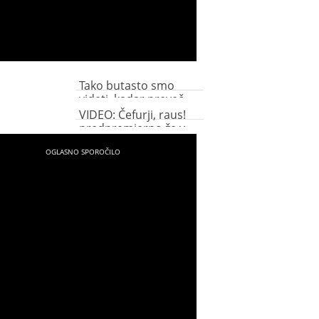
Tako butasto smo
videti, kadar preveč
spijemo (video)
VIDEO: Čefurji, raus!
predpremierno že v
Koloseju