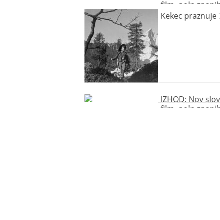
film, poln znani
obrazov
Kekec praznuje 
IZHOD: Nov slov
film, poln znani
obrazov