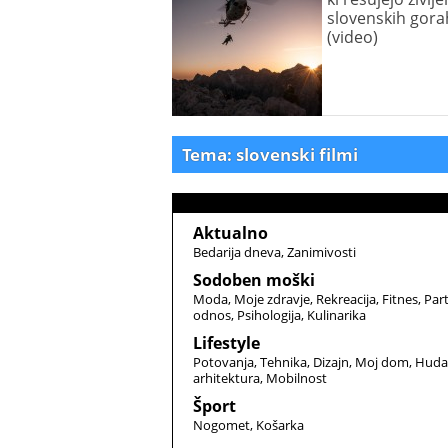
slovenskih gora
(video)
Tema: slovenski filmi
Aktualno
Bedarija dneva
Zanimivosti
Sodoben moški
Moda
Moje zdravje
Rekreacija
Fitnes
Par
odnos
Psihologija
Kulinarika
Lifestyle
Potovanja
Tehnika
Dizajn
Moj dom
Huda
arhitektura
Mobilnost
Šport
Nogomet
Košarka