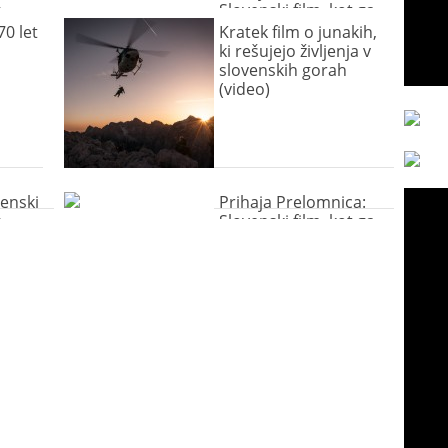
h
Slovenski film, kot ga
še ni bilo!
70 let
Kratek film o junakih,
ki rešujejo življenja v
slovenskih gorah
(video)
enski
Prihaja Prelomnica:
h
Slovenski film, kot ga
še ni bilo!