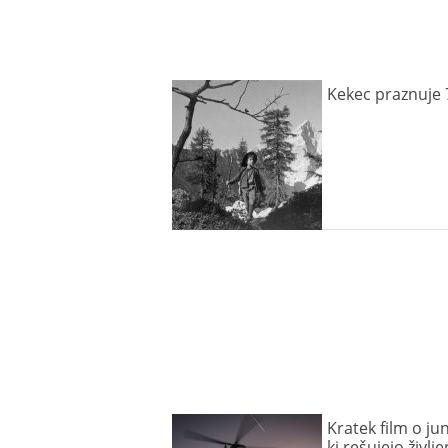
Kekec praznuje 
Kratek film o ju
ki rešujejo življe