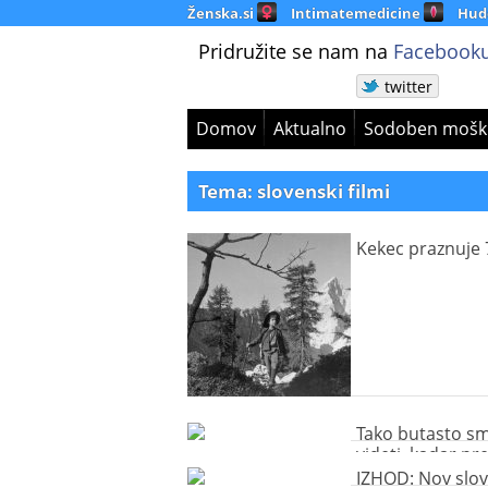
Ženska.si
Intimatemedicine
Hud
Pridružite se nam na
Facebooku
twitter
Domov
Aktualno
Sodoben mošk
Tema: slovenski filmi
Kekec praznuje 
Tako butasto s
videti, kadar pr
spijemo (video)
IZHOD: Nov slov