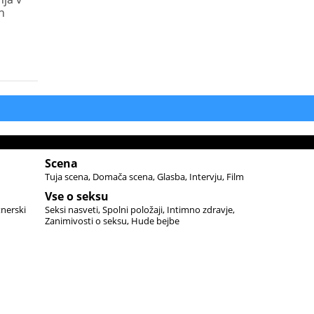
h
Scena
Tuja scena
Domača scena
Glasba
Intervju
Film
Vse o seksu
tnerski
Seksi nasveti
Spolni položaji
Intimno zdravje
Zanimivosti o seksu
Hude bejbe