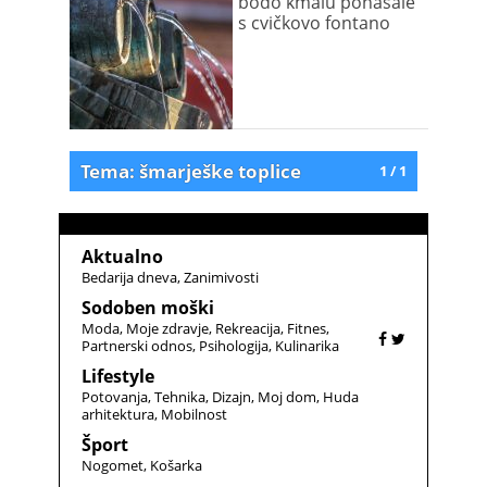
bodo kmalu ponašale
s cvičkovo fontano
Tema: šmarješke toplice
1 / 1
Aktualno
Bedarija dneva
Zanimivosti
Sodoben moški
Moda
Moje zdravje
Rekreacija
Fitnes
Partnerski odnos
Psihologija
Kulinarika
Lifestyle
Potovanja
Tehnika
Dizajn
Moj dom
Huda
arhitektura
Mobilnost
Šport
Nogomet
Košarka