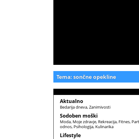
Tema: sončne opekline
Aktualno
Bedarija dneva
Zanimivosti
Sodoben moški
Moda
Moje zdravje
Rekreacija
Fitnes
Par
odnos
Psihologija
Kulinarika
Lifestyle