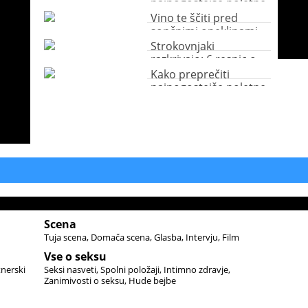
najpogostejše poletne
bolezni?
Vino te ščiti pred
sončnimi opeklinami
Strokovnjaki
razkrivajo: 6 resnic o
zaščiti pred soncem
Kako preprečiti
najpogostejše poletne
bolezni?
Scena
Tuja scena
Domača scena
Glasba
Intervju
Film
Vse o seksu
tnerski
Seksi nasveti
Spolni položaji
Intimno zdravje
Zanimivosti o seksu
Hude bejbe