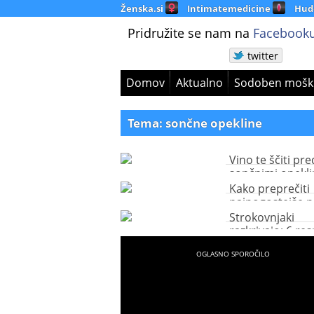
Ženska.si
Intimatemedicine
Hud
Pridružite se nam na
Facebooku
twitter
Domov
Aktualno
Sodoben mošk
Tema: sončne opekline
Vino te ščiti pre
sončnimi opekl
Kako preprečiti
najpogostejše p
bolezni?
Strokovnjaki
razkrivajo: 6 res
zaščiti pred so