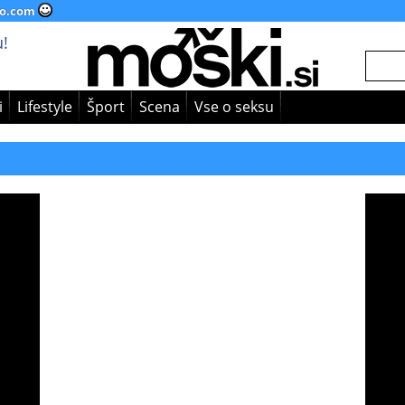
o.com
!
i
Lifestyle
Šport
Scena
Vse o seksu