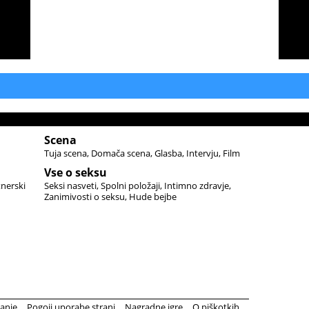
Scena
Tuja scena
Domača scena
Glasba
Intervju
Film
Vse o seksu
tnerski
Seksi nasveti
Spolni položaji
Intimno zdravje
Zanimivosti o seksu
Hude bejbe
anje
Pogoji uporabe strani
Nagradne igre
O piškotkih