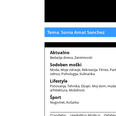
Tema: Sonia Amat Sanchez
Aktualno
Bedarija dneva
Zanimivosti
Sodoben moški
Moda
Moje zdravje
Rekreacija
Fitnes
Par
odnos
Psihologija
Kulinarika
Lifestyle
Potovanja
Tehnika
Dizajn
Moj dom
Huda
arhitektura
Mobilnost
Šport
Nogomet
Košarka
O podjetju
Uredništvo Moški.si
Oglašev