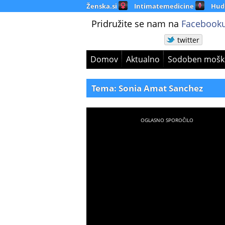
Ženska.si
Intimatemedicine
Hud
Pridružite se nam na
Facebooku
twitter
Domov
Aktualno
Sodoben mošk
Tema: Sonia Amat Sanchez