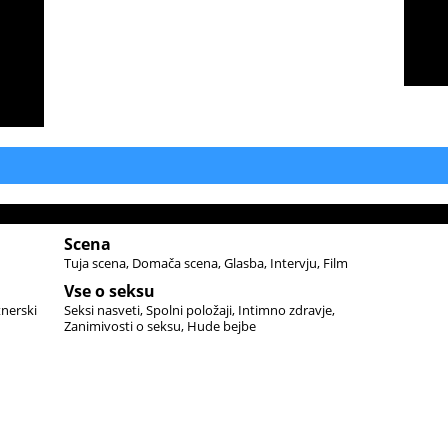
Scena
Tuja scena
Domača scena
Glasba
Intervju
Film
Vse o seksu
tnerski
Seksi nasveti
Spolni položaji
Intimno zdravje
Zanimivosti o seksu
Hude bejbe