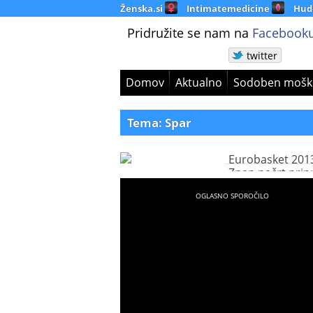
Ženska.si
Intimatemedicine
Hud
Pridružite se nam na
Facebooku
twitter
Domov
Aktualno
Sodoben mošk
Tema: Spar
Eurobasket 201
Znan načrt prip
reprezentance i
sponzor