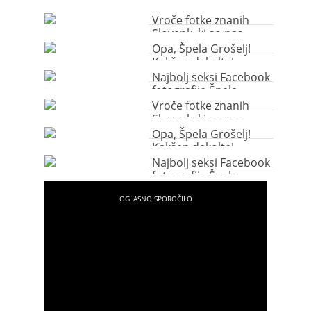
Vroče fotke znanih
Slovenk, ki so nas
ogrele to zimo
Opa, Špela Grošelj!
Kakšen dekolte!
Najbolj seksi Facebook
fotografije Špele
Grošelj
Vroče fotke znanih
Slovenk, ki so nas
ogrele to zimo
Opa, Špela Grošelj!
Kakšen dekolte!
Najbolj seksi Facebook
fotografije Špele
Grošelj