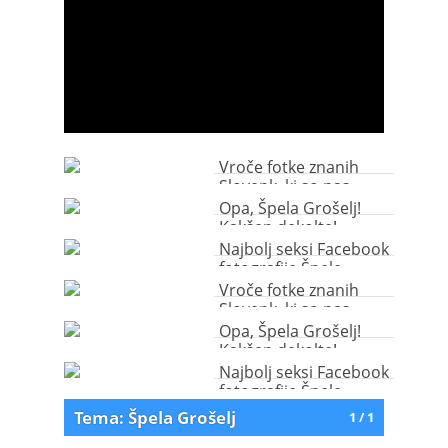
Vroče fotke znanih
Slovenk, ki so nas
ogrele to zimo
Opa, Špela Grošelj!
Kakšen dekolte!
Najbolj seksi Facebook
fotografije Špele
Grošelj
Vroče fotke znanih
Slovenk, ki so nas
ogrele to zimo
Opa, Špela Grošelj!
Kakšen dekolte!
Najbolj seksi Facebook
fotografije Špele
Grošelj
Tema: Špela Grošelj
1 / 1