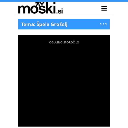
Tema: Špela Grošelj
1 / 1