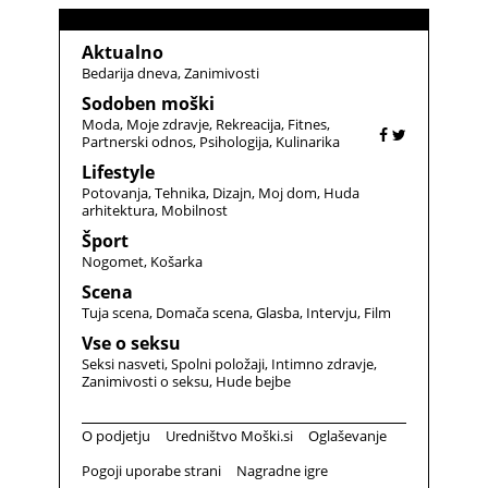
Aktualno
Bedarija dneva
Zanimivosti
Sodoben moški
Moda
Moje zdravje
Rekreacija
Fitnes
Partnerski odnos
Psihologija
Kulinarika
Lifestyle
Potovanja
Tehnika
Dizajn
Moj dom
Huda
arhitektura
Mobilnost
Šport
Nogomet
Košarka
Scena
Tuja scena
Domača scena
Glasba
Intervju
Film
Vse o seksu
Seksi nasveti
Spolni položaji
Intimno zdravje
Zanimivosti o seksu
Hude bejbe
O podjetju
Uredništvo Moški.si
Oglaševanje
Pogoji uporabe strani
Nagradne igre