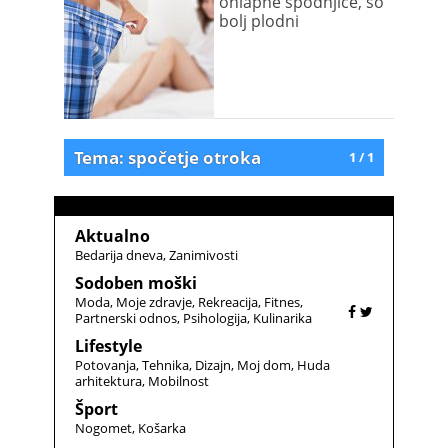
ohlapne spodnjice, so
bolj plodni
Tema: spočetje otroka
1 / 1
Aktualno
Bedarija dneva
Zanimivosti
Sodoben moški
Moda
Moje zdravje
Rekreacija
Fitnes
Partnerski odnos
Psihologija
Kulinarika
Lifestyle
Potovanja
Tehnika
Dizajn
Moj dom
Huda
arhitektura
Mobilnost
Šport
Nogomet
Košarka