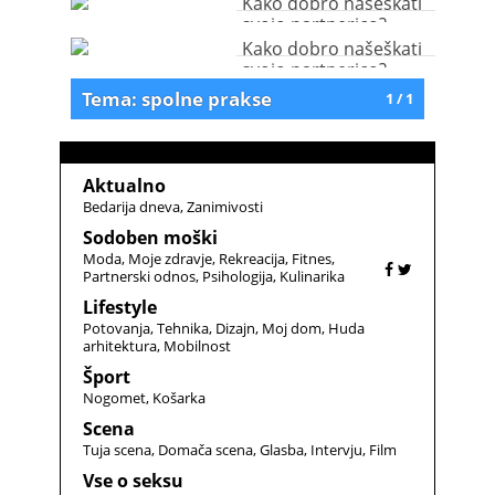
Kako dobro našeškati
svojo partnerico?
Kako dobro našeškati
svojo partnerico?
Tema: spolne prakse
1 / 1
Aktualno
Bedarija dneva
Zanimivosti
Sodoben moški
Moda
Moje zdravje
Rekreacija
Fitnes
Partnerski odnos
Psihologija
Kulinarika
Lifestyle
Potovanja
Tehnika
Dizajn
Moj dom
Huda
arhitektura
Mobilnost
Šport
Nogomet
Košarka
Scena
Tuja scena
Domača scena
Glasba
Intervju
Film
Vse o seksu