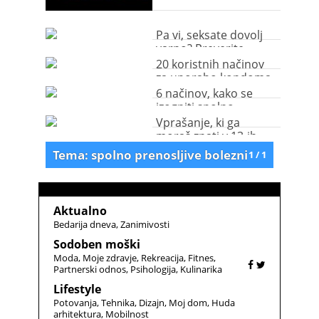
Pa vi, seksate dovolj
varno? Preverite.
20 koristnih načinov
za uporabo kondoma
(video)
6 načinov, kako se
izogniti spolno
prenosljivim boleznim
Vprašanje, ki ga
moraš znati v 13-ih
jezikih!
Tema: spolno prenosljive bolezni
1 / 1
Aktualno
Bedarija dneva
Zanimivosti
Sodoben moški
Moda
Moje zdravje
Rekreacija
Fitnes
Partnerski odnos
Psihologija
Kulinarika
Lifestyle
Potovanja
Tehnika
Dizajn
Moj dom
Huda
arhitektura
Mobilnost