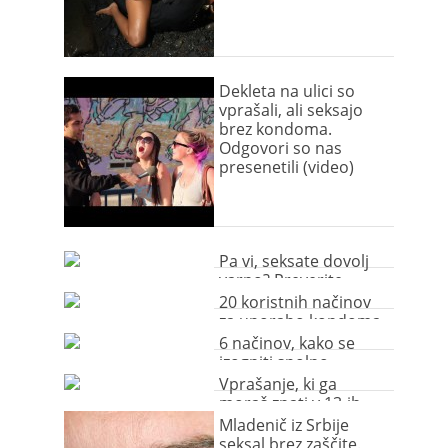
Dekleta na ulici so
vprašali, ali seksajo
brez kondoma.
Odgovori so nas
presenetili (video)
Pa vi, seksate dovolj
varno? Preverite.
20 koristnih načinov
za uporabo kondoma
(video)
6 načinov, kako se
izogniti spolno
prenosljivim boleznim
Vprašanje, ki ga
moraš znati v 13-ih
jezikih!
Mladenič iz Srbije
seksal brez zaščite.