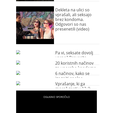
Dekleta na ulici so
vprašali, ali seksajo
brez kondoma.
Odgovori so nas
presenetili (video)
Pa vi, seksate dovolj
varno? Preverite.
20 koristnih načinov
za uporabo kondoma
(video)
6 načinov, kako se
izogniti spolno
prenosljivim boleznim
Vprašanje, ki ga
moraš znati v 13-ih
jezikih!