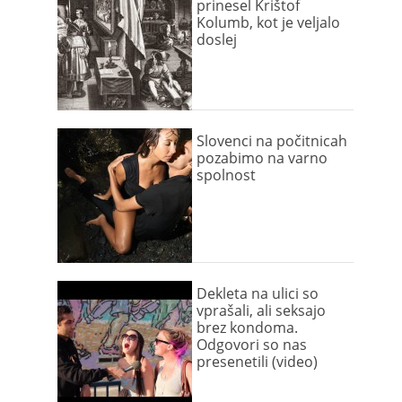
prinesel Krištof
Kolumb, kot je veljalo
doslej
Slovenci na počitnicah
pozabimo na varno
spolnost
Dekleta na ulici so
vprašali, ali seksajo
brez kondoma.
Odgovori so nas
presenetili (video)