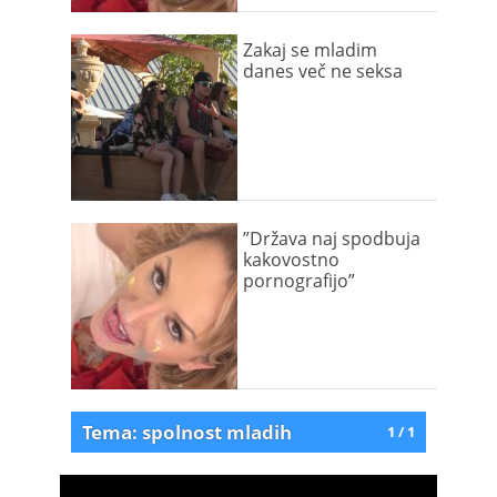
Zakaj se mladim
danes več ne seksa
”Država naj spodbuja
kakovostno
pornografijo”
Tema: spolnost mladih
1 / 1