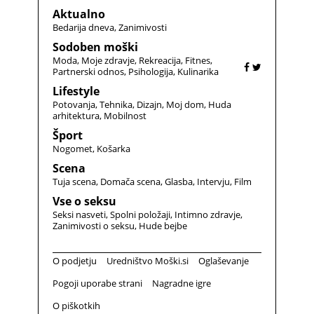
Aktualno
Bedarija dneva
Zanimivosti
Sodoben moški
Moda
Moje zdravje
Rekreacija
Fitnes
Partnerski odnos
Psihologija
Kulinarika
Lifestyle
Potovanja
Tehnika
Dizajn
Moj dom
Huda
arhitektura
Mobilnost
Šport
Nogomet
Košarka
Scena
Tuja scena
Domača scena
Glasba
Intervju
Film
Vse o seksu
Seksi nasveti
Spolni položaji
Intimno zdravje
Zanimivosti o seksu
Hude bejbe
O podjetju
Uredništvo Moški.si
Oglaševanje
Pogoji uporabe strani
Nagradne igre
O piškotkih