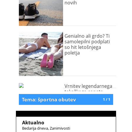
novih
Genialno ali grdo? Ti
samolepilni podplati
so hit letošnjega
poletja
Vrnitev legendarnega
tekaškega copata
Tema: športna obutev
1 / 1
Aktualno
Bedarija dneva
Zanimivosti