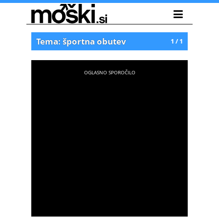
Tema: športna obutev
1 / 1