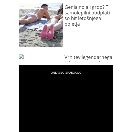
Genialno ali grdo? Ti
samolepilni podplati
so hit letošnjega
poletja
Vrnitev legendarnega
tekaškega copata