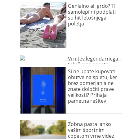
Genialno ali grdo? Ti
samolepilni podplati
so hit letošnjega
poletja
Vrnitev legendarnega
tekaškega copata
Si ne upate kupovati
obutve na spletu, ker
brez pomerjanja ne
znate določiti prave
velikosti? Prihaja
pametna rešitev
Zobna pasta lahko
vašim športnim
copatom vrne videz