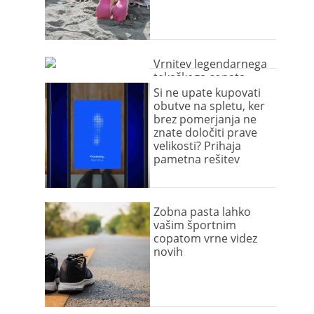
Vrnitev legendarnega
tekaškega copata
Si ne upate kupovati
obutve na spletu, ker
brez pomerjanja ne
znate določiti prave
velikosti? Prihaja
pametna rešitev
Zobna pasta lahko
vašim športnim
copatom vrne videz
novih