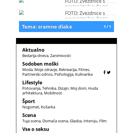
FOTO: Zvezdnice s
sramnimi lasuljami
FOTO: Zvezdnice s
sramnimi lasuljami
Tema: sramne dlake
1 / 1
Aktualno
Bedarija dneva
Zanimivosti
Sodoben moški
Moda
Moje zdravje
Rekreacija
Fitnes
Partnerski odnos
Psihologija
Kulinarika
Lifestyle
Potovanja
Tehnika
Dizajn
Moj dom
Huda
arhitektura
Mobilnost
Šport
Nogomet
Košarka
Scena
Tuja scena
Domača scena
Glasba
Intervju
Film
Vse o seksu