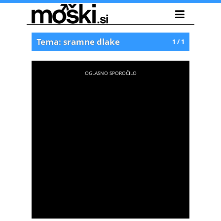
Tema: sramne dlake
1 / 1