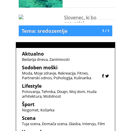
Slovenec, ki bo
preveslal
Sredozemsko morje
Tema: sredozemlje
1 / 1
Aktualno
Bedarija dneva
Zanimivosti
Sodoben moški
Moda
Moje zdravje
Rekreacija
Fitnes
Partnerski odnos
Psihologija
Kulinarika
Lifestyle
Potovanja
Tehnika
Dizajn
Moj dom
Huda
arhitektura
Mobilnost
Šport
Nogomet
Košarka
Scena
Tuja scena
Domača scena
Glasba
Intervju
Film