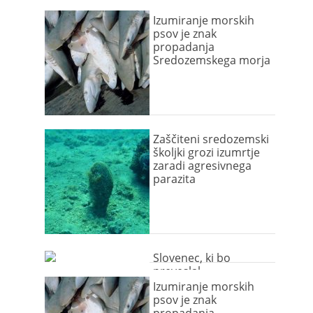
Izumiranje morskih
psov je znak
propadanja
Sredozemskega morja
Zaščiteni sredozemski
školjki grozi izumrtje
zaradi agresivnega
parazita
Slovenec, ki bo
preveslal
Sredozemsko morje
Izumiranje morskih
psov je znak