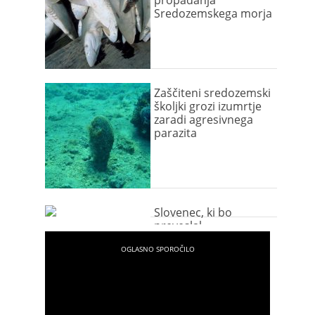
propadanja
Sredozemskega morja
Zaščiteni sredozemski
školjki grozi izumrtje
zaradi agresivnega
parazita
Slovenec, ki bo
preveslal
Sredozemsko morje