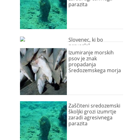
parazita
Slovenec, ki bo
preveslal
Sredozemsko morje
Izumiranje morskih
psov je znak
propadanja
Sredozemskega morja
Zaščiteni sredozemski
školjki grozi izumrtje
zaradi agresivnega
parazita