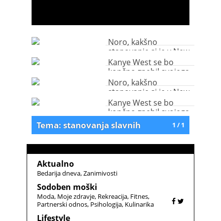
Noro, kakšno
stanovanje si je v New
Yorku kupila Cameron
Kanye West se bo
Diaz
končno znebil svojega
čudaškega stanovanja
Noro, kakšno
stanovanje si je v New
Yorku kupila Cameron
Kanye West se bo
Diaz
končno znebil svojega
čudaškega stanovanja
Tema: stanovanja slavnih
1 / 1
Aktualno
Bedarija dneva
Zanimivosti
Sodoben moški
Moda
Moje zdravje
Rekreacija
Fitnes
Partnerski odnos
Psihologija
Kulinarika
Lifestyle