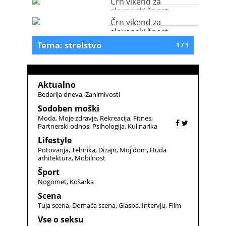
Črn vikend za
slovenski šport
Črn vikend za
slovenski šport
Tema: strelstvo
1 / 1
Aktualno
Bedarija dneva
Zanimivosti
Sodoben moški
Moda
Moje zdravje
Rekreacija
Fitnes
Partnerski odnos
Psihologija
Kulinarika
Lifestyle
Potovanja
Tehnika
Dizajn
Moj dom
Huda
arhitektura
Mobilnost
Šport
Nogomet
Košarka
Scena
Tuja scena
Domača scena
Glasba
Intervju
Film
Vse o seksu