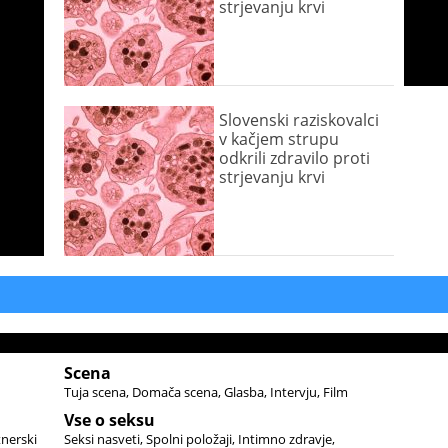
strjevanju krvi
Slovenski raziskovalci
v kačjem strupu
odkrili zdravilo proti
strjevanju krvi
Scena
Tuja scena
Domača scena
Glasba
Intervju
Film
Vse o seksu
tnerski
Seksi nasveti
Spolni položaji
Intimno zdravje