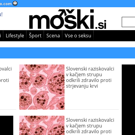
o.com
!
i
Lifestyle
Šport
Scena
Vse o seksu
ovalci
Slovenski raziskovalci
v kačjem strupu
proti
odkrili zdravilo proti
strjevanju krvi
Slovenski raziskovalci
v kačjem strupu
odkrili zdravilo proti