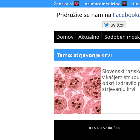
Ženska.si
Intimatemedicine
Hud
Pridružite se nam na
Facebooku
twitter
Domov
Aktualno
Sodoben mošk
Tema: strjevanje krvi
Slovenski razisk
v kačjem strupu
odkrili zdravilo 
strjevanju krvi