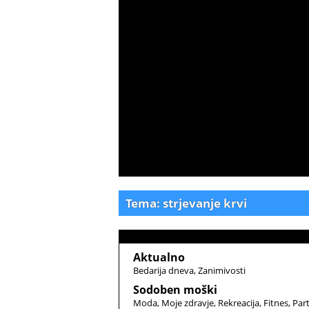
Tema: strjevanje krvi
Aktualno
Bedarija dneva
Zanimivosti
Sodoben moški
Moda
Moje zdravje
Rekreacija
Fitnes
Par