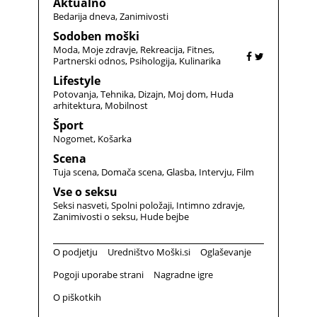
Aktualno
Bedarija dneva
Zanimivosti
Sodoben moški
Moda
Moje zdravje
Rekreacija
Fitnes
Partnerski odnos
Psihologija
Kulinarika
Lifestyle
Potovanja
Tehnika
Dizajn
Moj dom
Huda
arhitektura
Mobilnost
Šport
Nogomet
Košarka
Scena
Tuja scena
Domača scena
Glasba
Intervju
Film
Vse o seksu
Seksi nasveti
Spolni položaji
Intimno zdravje
Zanimivosti o seksu
Hude bejbe
O podjetju
Uredništvo Moški.si
Oglaševanje
Pogoji uporabe strani
Nagradne igre
O piškotkih