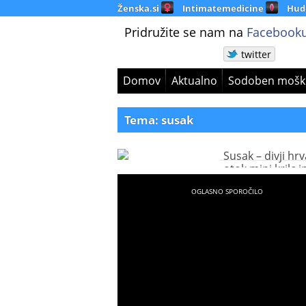
Ženska.si
Intimatemedicine
Hud
Pridružite se nam na
Facebooku
twitter
Domov
Aktualno
Sodoben mošk
Tema: susak
Susak – divji hrv
otok mini krilc i
rumenega pesk