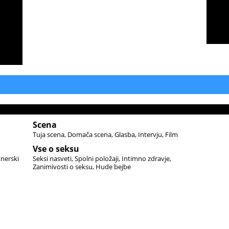
Scena
Tuja scena
Domača scena
Glasba
Intervju
Film
Vse o seksu
tnerski
Seksi nasveti
Spolni položaji
Intimno zdravje
Zanimivosti o seksu
Hude bejbe