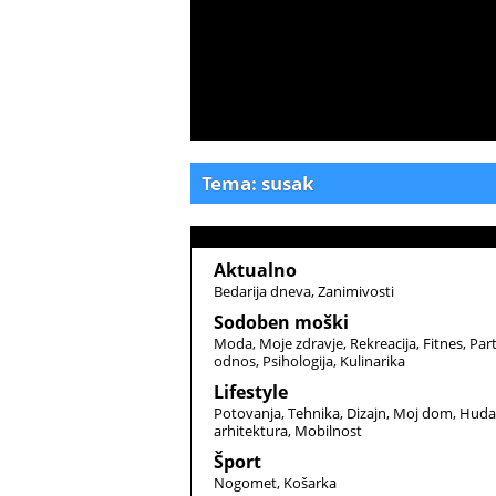
Tema: susak
Aktualno
Bedarija dneva
Zanimivosti
Sodoben moški
Moda
Moje zdravje
Rekreacija
Fitnes
Par
odnos
Psihologija
Kulinarika
Lifestyle
Potovanja
Tehnika
Dizajn
Moj dom
Huda
arhitektura
Mobilnost
Šport
Nogomet
Košarka