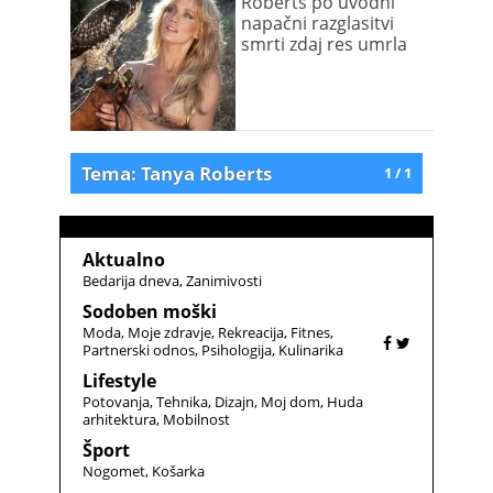
Roberts po uvodni
napačni razglasitvi
smrti zdaj res umrla
Tema: Tanya Roberts
1 / 1
Aktualno
Bedarija dneva
Zanimivosti
Sodoben moški
Moda
Moje zdravje
Rekreacija
Fitnes
Partnerski odnos
Psihologija
Kulinarika
Lifestyle
Potovanja
Tehnika
Dizajn
Moj dom
Huda
arhitektura
Mobilnost
Šport
Nogomet
Košarka