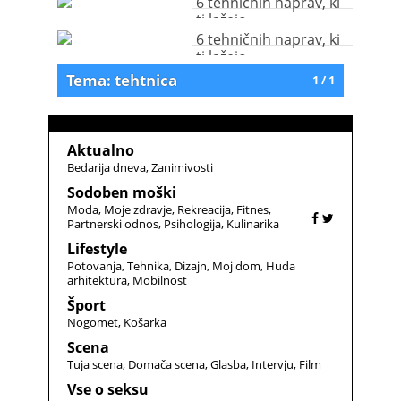
6 tehničnih naprav, ki
ti lažejo
6 tehničnih naprav, ki
ti lažejo
Tema: tehtnica
1 / 1
Aktualno
Bedarija dneva
Zanimivosti
Sodoben moški
Moda
Moje zdravje
Rekreacija
Fitnes
Partnerski odnos
Psihologija
Kulinarika
Lifestyle
Potovanja
Tehnika
Dizajn
Moj dom
Huda
arhitektura
Mobilnost
Šport
Nogomet
Košarka
Scena
Tuja scena
Domača scena
Glasba
Intervju
Film
Vse o seksu