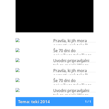
Pravila, ki jih mora
poznati vsak tekač!
Še 70 dni do
največjega tekaškega
dogodka na svetu
Uvodni pripravljalni
tek za majski Wings
for Life 2014
Pravila, ki jih mora
poznati vsak tekač!
Še 70 dni do
največjega tekaškega
dogodka na svetu
Uvodni pripravljalni
tek za majski Wings
for Life 2014
Tema: teki 2014
1 / 1