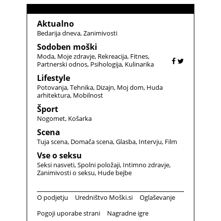
Aktualno
Bedarija dneva
Zanimivosti
Sodoben moški
Moda
Moje zdravje
Rekreacija
Fitnes
Partnerski odnos
Psihologija
Kulinarika
Lifestyle
Potovanja
Tehnika
Dizajn
Moj dom
Huda
arhitektura
Mobilnost
Šport
Nogomet
Košarka
Scena
Tuja scena
Domača scena
Glasba
Intervju
Film
Vse o seksu
Seksi nasveti
Spolni položaji
Intimno zdravje
Zanimivosti o seksu
Hude bejbe
O podjetju
Uredništvo Moški.si
Oglaševanje
Pogoji uporabe strani
Nagradne igre