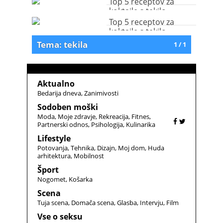
Top 5 receptov za
koktajle s tekilo
Top 5 receptov za
koktajle s tekilo
Tema: tekila
1 / 1
Aktualno
Bedarija dneva
Zanimivosti
Sodoben moški
Moda
Moje zdravje
Rekreacija
Fitnes
Partnerski odnos
Psihologija
Kulinarika
Lifestyle
Potovanja
Tehnika
Dizajn
Moj dom
Huda
arhitektura
Mobilnost
Šport
Nogomet
Košarka
Scena
Tuja scena
Domača scena
Glasba
Intervju
Film
Vse o seksu