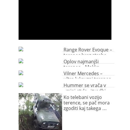
Range Rover Evoque –
terenec brez strehe
Oplov najmanjši
terenec – Mokka
Vilner Mercedes –
ultra luksuzni terenec
Hummer se vrača v
»mini-style« izvedbi
Ko telebani vozijo
terence, se pač mora
zgoditi kaj takega …