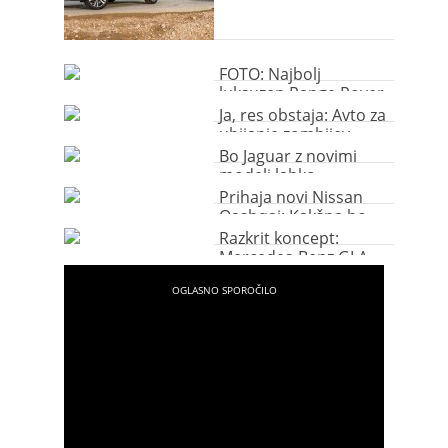
FOTO: Najbolj
luksuzen Range Rover
doslej
Ja, res obstaja: Avto za
ubijanje zombijev
Bo Jaguar z novimi
modeli lahko
nadoknadil zamujeno?
Prihaja novi Nissan
Qashqai: Kakšna bo
cena?
Razkrit koncept:
Mercedes-Benz GLA