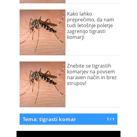
Kako lahko
preprečimo, da nam
tudi letošnje poletje
zagrenijo tigrasti
komarji
Znebite se tigrastih
komarjev na povsem
naraven način in brez
strupov!
Tema: tigrasti komar
1 / 1