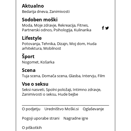
Aktualno
Bedarija dneva
Zanimivosti
Sodoben moški
Moda
Moje zdravje
Rekreacija
Fitnes
Partnerski odnos
Psihologija
Kulinarika
Lifestyle
Potovanja
Tehnika
Dizajn
Moj dom
Huda
arhitektura
Mobilnost
Šport
Nogomet
Košarka
Scena
Tuja scena
Domača scena
Glasba
Intervju
Film
Vse o seksu
Seksi nasveti
Spolni položaji
Intimno zdravje
Zanimivosti o seksu
Hude bejbe
O podjetju
Uredništvo Moški.si
Oglaševanje
Pogoji uporabe strani
Nagradne igre
O piškotkih