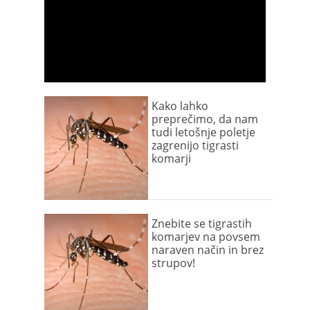
Kako lahko
preprečimo, da nam
tudi letošnje poletje
zagrenijo tigrasti
komarji
Znebite se tigrastih
komarjev na povsem
naraven način in brez
strupov!