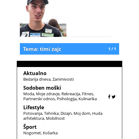
Tema: timi zajc
1 / 1
Aktualno
Bedarija dneva
Zanimivosti
Sodoben moški
Moda
Moje zdravje
Rekreacija
Fitnes
Partnerski odnos
Psihologija
Kulinarika
Lifestyle
Potovanja
Tehnika
Dizajn
Moj dom
Huda
arhitektura
Mobilnost
Šport
Nogomet
Košarka