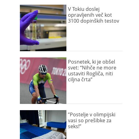
V Tokiu doslej
opravljenih več kot
3100 dopinških testov
Posnetek, ki je obšel
svet: “Nihče ne more
ustaviti Rogliča, niti
ciljna črta”
”Postelje v olimpijski
vasi so prešibke za
seks!”