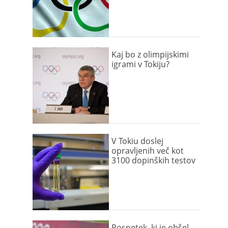
Kaj bo z olimpijskimi
igrami v Tokiju?
V Tokiu doslej
opravljenih več kot
3100 dopinških testov
Posnetek, ki je obšel