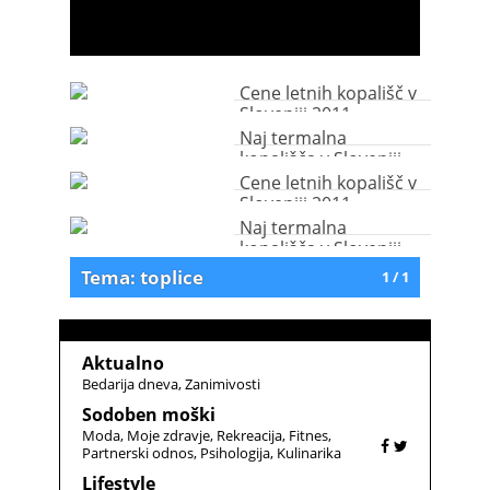
Cene letnih kopališč v
Sloveniji 2011
Naj termalna
kopališča v Sloveniji
Cene letnih kopališč v
Sloveniji 2011
Naj termalna
kopališča v Sloveniji
Tema: toplice
1 / 1
Aktualno
Bedarija dneva
Zanimivosti
Sodoben moški
Moda
Moje zdravje
Rekreacija
Fitnes
Partnerski odnos
Psihologija
Kulinarika
Lifestyle