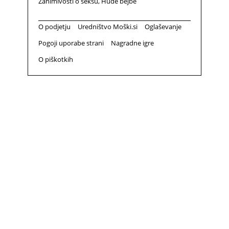
Zanimivosti o seksu
Hude bejbe
O podjetju
Uredništvo Moški.si
Oglaševanje
Pogoji uporabe strani
Nagradne igre
O piškotkih