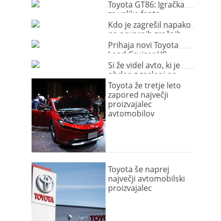
Toyota GT86: Igračka
za velike fante
Kdo je zagrešil napako
na nevarnih zračnih
blazinah?
Prihaja novi Toyota
Land Cruiser V8
Si že videl avto, ki je
obdan z zasloni na
dotik?
Toyota že tretje leto
zapored največji
proizvajalec
avtomobilov
Toyota še naprej
največji avtomobilski
proizvajalec