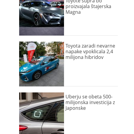
Toyote supra bo
proizvajala štajerska
Magna
Toyota zaradi nevarne
napake vpoklicala 2,4
milijona hibridov
Uberju se obeta 500-
milijonska investicija z
Japonske