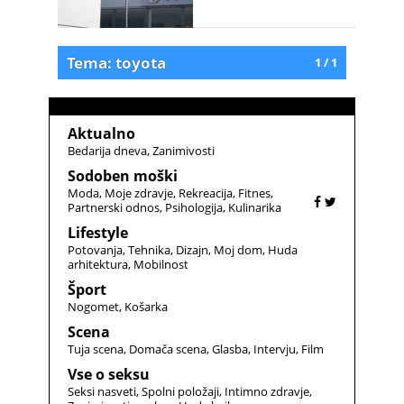
Tema: toyota
1 / 1
Aktualno
Bedarija dneva
Zanimivosti
Sodoben moški
Moda
Moje zdravje
Rekreacija
Fitnes
Partnerski odnos
Psihologija
Kulinarika
Lifestyle
Potovanja
Tehnika
Dizajn
Moj dom
Huda
arhitektura
Mobilnost
Šport
Nogomet
Košarka
Scena
Tuja scena
Domača scena
Glasba
Intervju
Film
Vse o seksu
Seksi nasveti
Spolni položaji
Intimno zdravje