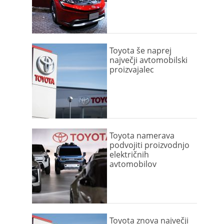
Toyota še naprej
največji avtomobilski
proizvajalec
Toyota namerava
podvojiti proizvodnjo
električnih
avtomobilov
Toyota znova največji