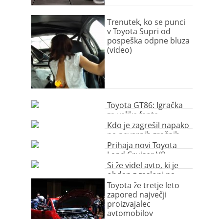
Trenutek, ko se punci
v Toyota Supri od
pospeška odpne bluza
(video)
Toyota GT86: Igračka
za velike fante
Kdo je zagrešil napako
na nevarnih zračnih
blazinah?
Prihaja novi Toyota
Land Cruiser V8
Si že videl avto, ki je
obdan z zasloni na
dotik?
Toyota že tretje leto
zapored največji
proizvajalec
avtomobilov