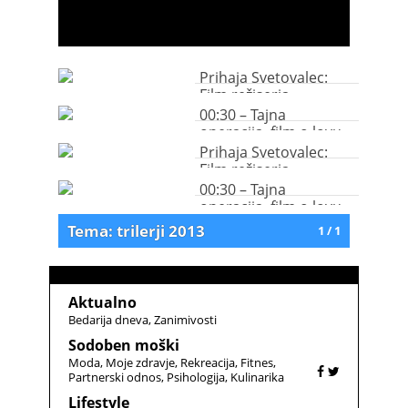
Prihaja Svetovalec:
Film režiserja
Gladiatorja z vrhunsko
00:30 – Tajna
igralsko zasedbo
operacija, film o lovu
na Osamo bin Ladna,
Prihaja Svetovalec:
že v naših kinih
Film režiserja
Gladiatorja z vrhunsko
00:30 – Tajna
igralsko zasedbo
operacija, film o lovu
na Osamo bin Ladna,
Tema: trilerji 2013
1 / 1
že v naših kinih
Aktualno
Bedarija dneva
Zanimivosti
Sodoben moški
Moda
Moje zdravje
Rekreacija
Fitnes
Partnerski odnos
Psihologija
Kulinarika
Lifestyle