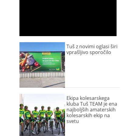
Tuš z novimi oglasi širi
vprašljivo sporočilo
Ekipa kolesarskega
kluba Tuš TEAM je ena
najboljših amaterskih
kolesarskih ekip na
svetu