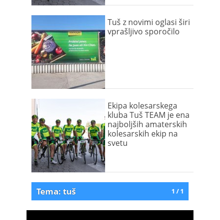
Tuš z novimi oglasi širi
vprašljivo sporočilo
Ekipa kolesarskega
kluba Tuš TEAM je ena
najboljših amaterskih
kolesarskih ekip na
svetu
Tema: tuš
1 / 1