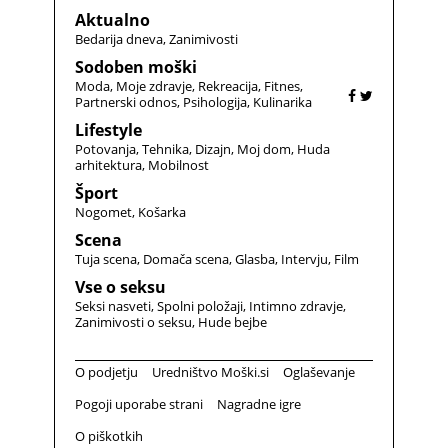
Aktualno
Bedarija dneva
Zanimivosti
Sodoben moški
Moda
Moje zdravje
Rekreacija
Fitnes
Partnerski odnos
Psihologija
Kulinarika
Lifestyle
Potovanja
Tehnika
Dizajn
Moj dom
Huda
arhitektura
Mobilnost
Šport
Nogomet
Košarka
Scena
Tuja scena
Domača scena
Glasba
Intervju
Film
Vse o seksu
Seksi nasveti
Spolni položaji
Intimno zdravje
Zanimivosti o seksu
Hude bejbe
O podjetju
Uredništvo Moški.si
Oglaševanje
Pogoji uporabe strani
Nagradne igre
O piškotkih