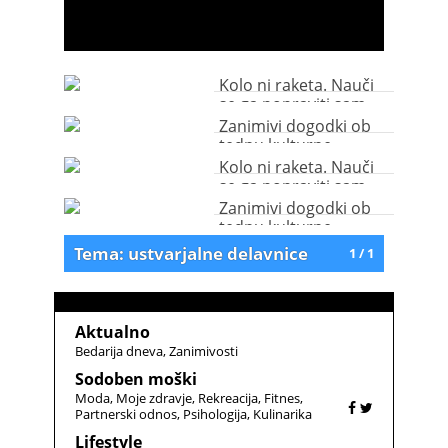
Kolo ni raketa. Nauči
se ga popraviti sam.
Zanimivi dogodki ob
tednu kulturne
dediščine
Kolo ni raketa. Nauči
se ga popraviti sam.
Zanimivi dogodki ob
tednu kulturne
dediščine
Tema: ustvarjalne delavnice
1 / 1
Aktualno
Bedarija dneva
Zanimivosti
Sodoben moški
Moda
Moje zdravje
Rekreacija
Fitnes
Partnerski odnos
Psihologija
Kulinarika
Lifestyle