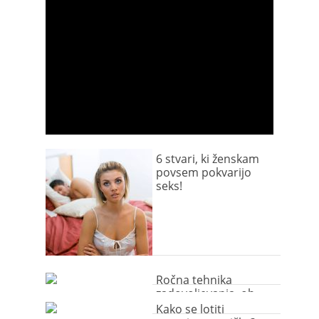
6 stvari, ki ženskam
povsem pokvarijo
seks!
Ročna tehnika
zadovoljevanja, ob
kateri bo ječala od
Kako se lotiti