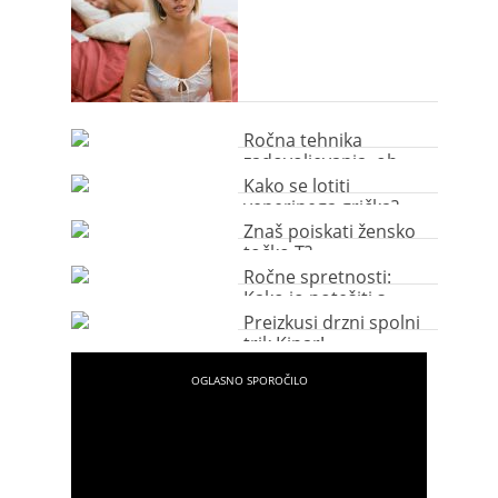
Ročna tehnika
zadovoljevanja, ob
kateri bo ječala od
Kako se lotiti
užitka
venerinega grička?
Znaš poiskati žensko
točko T?
Ročne spretnosti:
Kako jo potešiti s
prsti?
Preizkusi drzni spolni
trik Kipar!