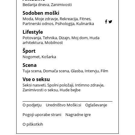
Bedarija dneva
Zanimivosti
Sodoben moški
Moda
Moje zdravje
Rekreacija
Fitnes
Partnerski odnos
Psihologija
Kulinarika
Lifestyle
Potovanja
Tehnika
Dizajn
Moj dom
Huda
arhitektura
Mobilnost
Šport
Nogomet
Košarka
Scena
Tuja scena
Domača scena
Glasba
Intervju
Film
Vse o seksu
Seksi nasveti
Spolni položaji
Intimno zdravje
Zanimivosti o seksu
Hude bejbe
O podjetju
Uredništvo Moški.si
Oglaševanje
Pogoji uporabe strani
Nagradne igre
O piškotkih