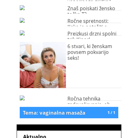
užitka
venerinega grička?
Znaš poiskati žensko
točko T?
Ročne spretnosti:
Kako jo potešiti s
prsti?
Preizkusi drzni spolni
trik Kipar!
6 stvari, ki ženskam
povsem pokvarijo
seks!
Ročna tehnika
zadovoljevanja, ob
kateri bo ječala od
Tema: vaginalna masaža
1 / 1
užitka
Aktualno