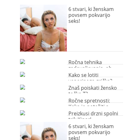
6 stvari, ki ženskam
povsem pokvarijo
seks!
Ročna tehnika
zadovoljevanja, ob
kateri bo ječala od
Kako se lotiti
užitka
venerinega grička?
Znaš poiskati žensko
točko T?
Ročne spretnosti:
Kako jo potešiti s
prsti?
Preizkusi drzni spolni
trik Kipar!
6 stvari, ki ženskam
povsem pokvarijo
seks!