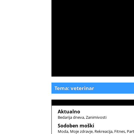
Tema: veterinar
Aktualno
Bedarija dneva
Zanimivosti
Sodoben moški
Moda
Moje zdravje
Rekreacija
Fitnes
Par