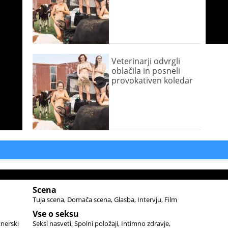
Veterinarji odvrgli
oblačila in posneli
provokativen koledar
Scena
Tuja scena
Domača scena
Glasba
Intervju
Film
Vse o seksu
tnerski
Seksi nasveti
Spolni položaji
Intimno zdravje