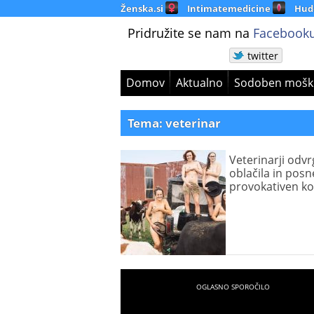
Ženska.si
Intimatemedicine
Hud
Pridružite se nam na
Facebooku
twitter
Domov
Aktualno
Sodoben mošk
Tema: veterinar
Veterinarji odvrg
oblačila in posne
provokativen ko