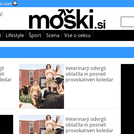
o.com
!
i
Lifestyle
Šport
Scena
Vse o seksu
li
Veterinarji odvrgli
li
oblačila in posneli
ledar
provokativen koledar
Veterinarji odvrgli
oblačila in posneli
provokativen koledar