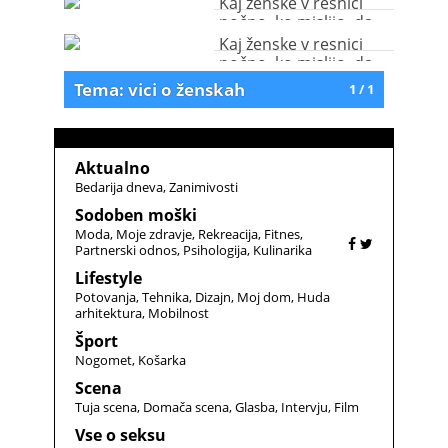
Kaj ženske v resnici
počno, ko mislijo, da
nihče ne gleda (video)
Kaj ženske v resnici
počno, ko mislijo, da
nihče ne gleda (video)
Tema: vici o ženskah
1 / 1
Aktualno
Bedarija dneva
Zanimivosti
Sodoben moški
Moda
Moje zdravje
Rekreacija
Fitnes
Partnerski odnos
Psihologija
Kulinarika
Lifestyle
Potovanja
Tehnika
Dizajn
Moj dom
Huda
arhitektura
Mobilnost
Šport
Nogomet
Košarka
Scena
Tuja scena
Domača scena
Glasba
Intervju
Film
Vse o seksu