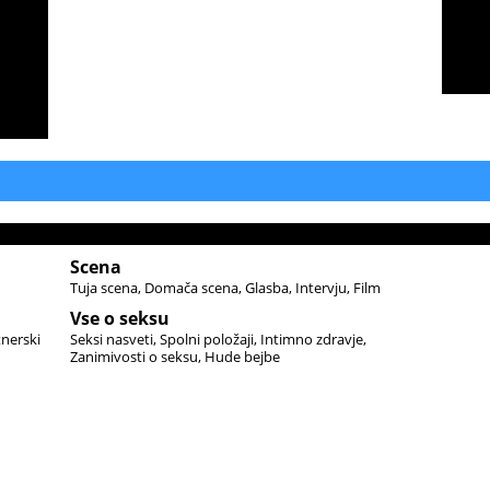
Scena
Tuja scena
Domača scena
Glasba
Intervju
Film
Vse o seksu
tnerski
Seksi nasveti
Spolni položaji
Intimno zdravje
Zanimivosti o seksu
Hude bejbe