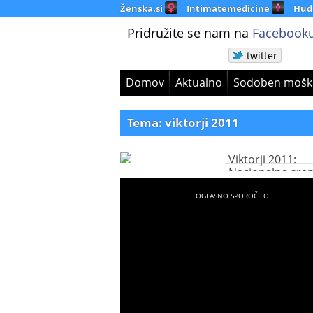
Ženska.si
Intimatemedicine
Hud
Pridružite se nam na
Facebooku
twitter
Domov
Aktualno
Sodoben mošk
Tema: viktorji 2011
Viktorji 2011:
Nacionalna sra