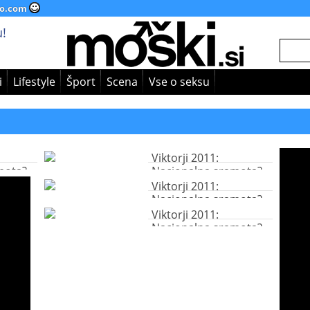
o.com
!
i
Lifestyle
Šport
Scena
Vse o seksu
Viktorji 2011:
mota?
Nacionalna sramota?
Viktorji 2011:
Nacionalna sramota?
Viktorji 2011:
Nacionalna sramota?