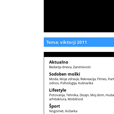
Tema: viktorji 2011
Aktualno
Bedarija dneva
Zanimivosti
Sodoben moški
Moda
Moje zdravje
Rekreacija
Fitnes
Par
odnos
Psihologija
Kulinarika
Lifestyle
Potovanja
Tehnika
Dizajn
Moj dom
Huda
arhitektura
Mobilnost
Šport
Nogomet
Košarka