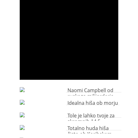
Naomi Campbell od
ruskega milijarderja
dobila vesoljsko ladjo
Idealna hiša ob morju
Tole je lahko tvoje za
skromnih 14,5
milijonov evrov
Totalno huda hiša
čisto ob Karibskem