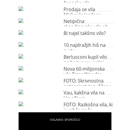
španska vila
Prodaja se vila
Michaela Jordana
Netipična
skandinavska vila ob
jezeru
Bi najel takšno vilo?
10 najdražjih hiš na
svetu
Berlusconi kupil vilo
na beguncev polni
Lampedusi
Nova 60-milijonska
vila Tiger Woodsa
FOTO: Skrivnostna
notranjost zapuščene
japonske vile
Vau, kakšna vila na
Hrvaškem
FOTO: Razkošna vila, ki
je nihče noče