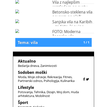
morju
Vila z najlepšim
razgledom na svetu
Betonsko-steklena vila
povsem na plaži
Sanjska vila na Karibih
– za tiste, ki nujno
potrebujejo oddih
FOTO: Moderna
španska vila
Tema: vila
1 / 1
Aktualno
Bedarija dneva
Zanimivosti
Sodoben moški
Moda
Moje zdravje
Rekreacija
Fitnes
Partnerski odnos
Psihologija
Kulinarika
Lifestyle
Potovanja
Tehnika
Dizajn
Moj dom
Huda
arhitektura
Mobilnost
Šport