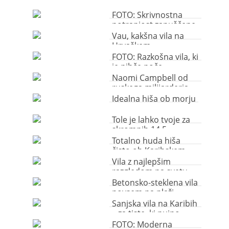
FOTO: Skrivnostna
notranjost zapuščene
japonske vile
Vau, kakšna vila na
Hrvaškem
FOTO: Razkošna vila, ki
je nihče noče
Naomi Campbell od
ruskega milijarderja
dobila vesoljsko ladjo
Idealna hiša ob morju
Tole je lahko tvoje za
skromnih 14,5
milijonov evrov
Totalno huda hiša
čisto ob Karibskem
morju
Vila z najlepšim
razgledom na svetu
Betonsko-steklena vila
povsem na plaži
Sanjska vila na Karibih
– za tiste, ki nujno
potrebujejo oddih
FOTO: Moderna