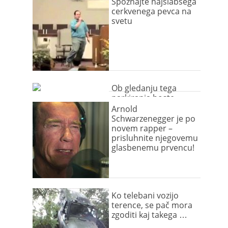
Spoznajte najslabšega
cerkvenega pevca na
svetu
Ob gledanju tega
parkiranja boste
znoreli
Arnold
Schwarzenegger je po
novem rapper –
prisluhnite njegovemu
glasbenemu prvencu!
Ko telebani vozijo
terence, se pač mora
zgoditi kaj takega …