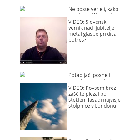
Ne boste verjeli, kako
ta zvita psička pride
do hrane…
VIDEO: Slovenski
vernik nad ljubitelje
metal glasbe priklical
potres?
Potapljači posneli
morskega psa, kako
krade ribe iz mreže!
VIDEO: Povsem brez
zaščite plezal po
stekleni fasadi najvišje
stolpnice v Londonu