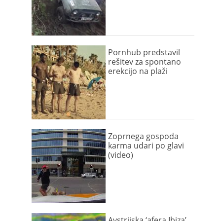
Pornhub predstavil
rešitev za spontano
erekcijo na plaži
Zoprnega gospoda
karma udari po glavi
(video)
Avstrijska ‘afera Ibiza’