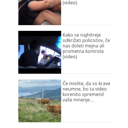
(video)
Kako se najhitreje
odkrižati policistov, če
nas doleti mejna ali
prometna kontrola
(video)
Če mislite, da so krave
neumne, bo ta video
korenito spremenil
vaše mnenje…