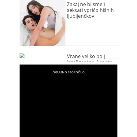
Zakaj ne bi smeli
seksati vpričo hišnih
ljubljenčkov
Vrane veliko bolj
inteligentne, kot ste
morda mislili