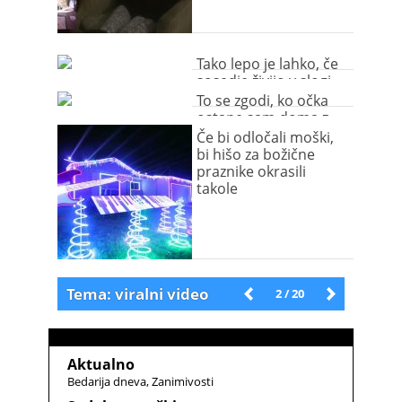
Tako lepo je lahko, če
sosedje živijo v slogi
(video)
To se zgodi, ko očka
ostane sam doma z
dojenčkom … (video)
Če bi odločali moški,
bi hišo za božične
praznike okrasili
takole
Tema: viralni video
Novejše
2 / 20
Starejše
Aktualno
Bedarija dneva
Zanimivosti