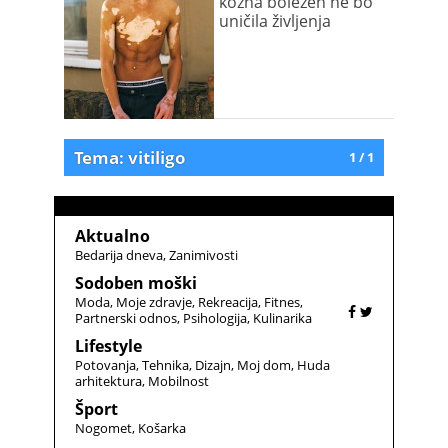
kožna bolezen ne bo
uničila življenja
Tema: vitiligo
1 / 1
Aktualno
Bedarija dneva
Zanimivosti
Sodoben moški
Moda
Moje zdravje
Rekreacija
Fitnes
Partnerski odnos
Psihologija
Kulinarika
Lifestyle
Potovanja
Tehnika
Dizajn
Moj dom
Huda
arhitektura
Mobilnost
Šport
Nogomet
Košarka