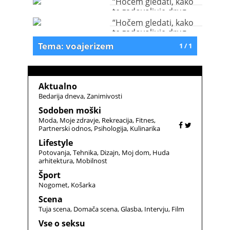
“Hočem gledati, kako
te zadovoljuje drug
moški”
“Hočem gledati, kako
te zadovoljuje drug
moški”
Tema: voajerizem
1 / 1
Aktualno
Bedarija dneva
Zanimivosti
Sodoben moški
Moda
Moje zdravje
Rekreacija
Fitnes
Partnerski odnos
Psihologija
Kulinarika
Lifestyle
Potovanja
Tehnika
Dizajn
Moj dom
Huda
arhitektura
Mobilnost
Šport
Nogomet
Košarka
Scena
Tuja scena
Domača scena
Glasba
Intervju
Film
Vse o seksu